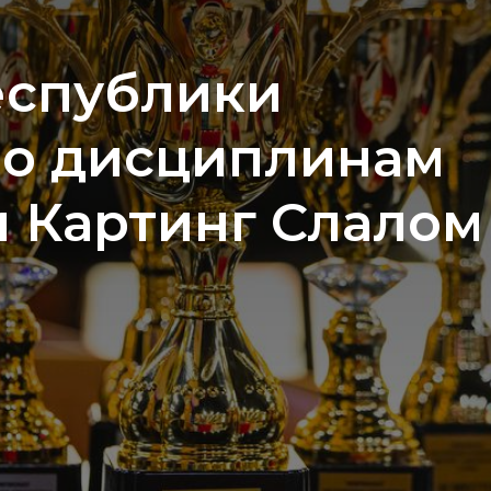
шилась Олимпиад
IA Motorsport